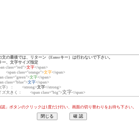
力文の最後では、リターン（Enterキー）は行わないで下さい。
ラー、文字サイズ指定
class="red">
文字
</span>
<span class="orange">
文字
</span>
class="green">
文字
</span>
class="blue">
文字
</span>
字）： <strong>
文字
</strong>
文字
大きく： <span class="big">
</span>
確認」ボタンのクリックは1度だけ行い、画面の切り替わりをお待ち下さい。